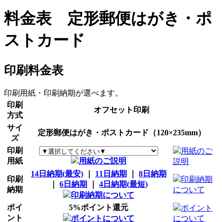
料金表 定形郵便はがき・ポ
ストカード
印刷料金表
印刷用紙・印刷納期が選べます。
印刷
オフセット印刷
方式
サイ
定形郵便はがき・ポストカード（120×235mm）
ズ
印刷
用紙のご
用紙
用紙のご説明
説明
14日納期(最安)
｜
11日納期
｜
8日納期
印刷
印刷納期
｜
6日納期
｜
4日納期(最短)
納期
について
印刷納期について
ポイ
5%ポイント還元
ポイント
ント
ポイントについて
について