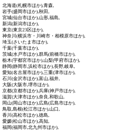
北海道
(札幌市ほか)
,青森,
岩手
(盛岡市ほか)
,秋田,
宮城
(仙台市ほか)
,山形,福島,
新潟
(新潟市ほか)
,
東京
(東京23区ほか)
,
神奈川
(横浜市・川崎市・相模原市ほか)
,
埼玉
(さいたま市ほか)
,
千葉
(千葉市ほか)
,
茨城
(水戸市ほか)
,群馬
(前橋市ほか)
,
栃木
(宇都宮市ほか)
,山梨
(甲府市ほか)
,
静岡
(静岡市,浜松市ほか)
,長野,岐阜,
愛知
(名古屋市ほか)
,三重
(津市ほか)
,
石川
(金沢市ほか)
,富山,福井,
大阪
(大阪市,堺市ほか)
,
京都
(京都市ほか)
,兵庫
(神戸市ほか)
,
滋賀
(大津市ほか)
,奈良,和歌山,
岡山
(岡山市ほか)
,広島
(広島市ほか)
,
鳥取,島根
(松江市ほか)
,山口,
香川
(高松市ほか)
,徳島,
愛媛
(松山市ほか)
,高知,
福岡
(福岡市,北九州市ほか)
,